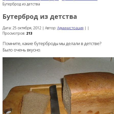
Бутерброд из детства
Бутерброд из детства
Дата:
25 октября, 2012 |
Автор:
Администрация
|
|
Просмотров:
213
Помните, какие бутерброды мы делали в детстве?
Было очень вкусно.