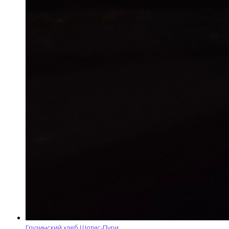
Грузинский хлеб Шотис-Пури