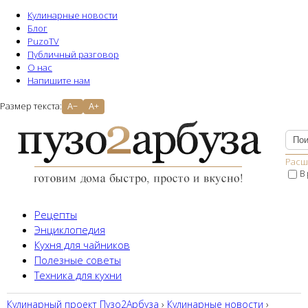
Кулинарные новости
Блог
PuzoTV
Публичный разговор
О нас
Напишите нам
Размер текста:
A−
A+
Расш
В
Рецепты
Энциклопедия
Кухня для чайников
Полезные советы
Техника для кухни
Кулинарный проект Пузо2Aрбуза
›
Кулинарные новости
›