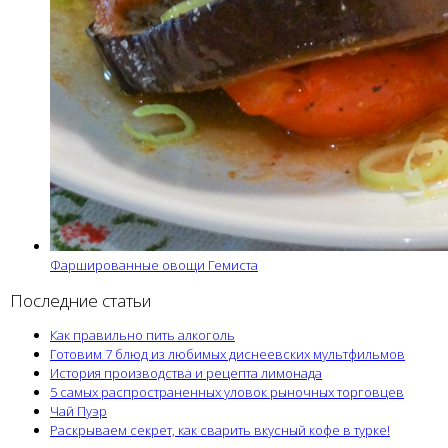
Фаршированные овощи Гемиста
Последние статьи
Как правильно пить алкоголь
Готовим 7 блюд из любимых диснеевских мультфильмов
История производства и рецепта лимонада
5 самых распространенных уловок рыночных торговцев
Чай Пуэр
Раскрываем секрет, как сварить вкусный кофе в турке!