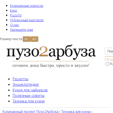
Кулинарные новости
Блог
PuzoTV
Публичный разговор
О нас
Напишите нам
Размер текста:
A−
A+
Расш
В
Рецепты
Энциклопедия
Кухня для чайников
Полезные советы
Техника для кухни
Кулинарный проект Пузо2Aрбуза
›
Техника для кухни
›