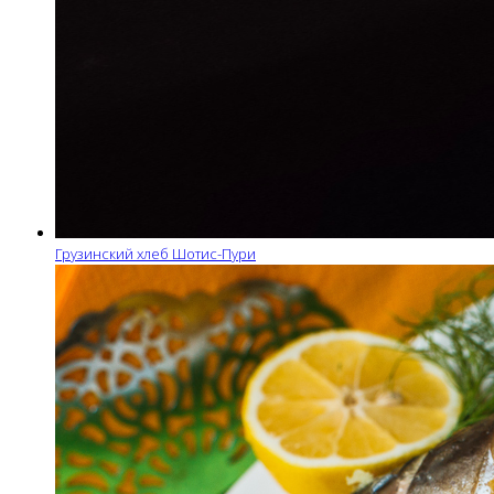
Грузинский хлеб Шотис-Пури