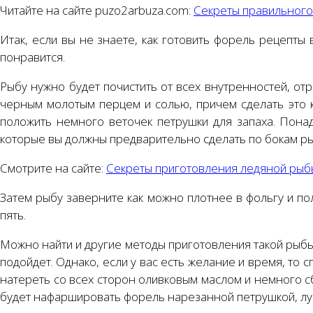
Читайте на сайте puzo2arbuza.com:
Секреты правильного
Итак, если вы не знаете, как готовить форель рецепты
понравится.
Рыбу нужно будет почистить от всех внутренностей, от
черным молотым перцем и солью, причем сделать это к
положить немного веточек петрушки для запаха. Пона
которые вы должны предварительно сделать по бокам ры
Смотрите на сайте:
Секреты приготовления ледяной рыб
Затем рыбу заверните как можно плотнее в фольгу и пол
пять.
Можно найти и другие методы приготовления такой рыбы,
подойдет. Однако, если у вас есть желание и время, то
натереть со всех сторон оливковым маслом и немного с
будет нафаршировать форель нарезанной петрушкой, лу