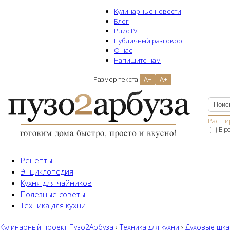
Кулинарные новости
Блог
PuzoTV
Публичный разговор
О нас
Напишите нам
Размер текста:
A−
A+
Расши
В р
Рецепты
Энциклопедия
Кухня для чайников
Полезные советы
Техника для кухни
Кулинарный проект Пузо2Aрбуза
›
Техника для кухни
›
Духовые шк