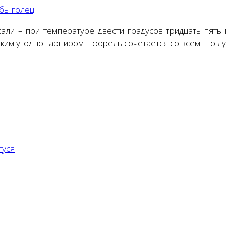
бы голец
сали – при температуре двести градусов тридцать пять
аким угодно гарниром – форель сочетается со всем. Но л
гуся