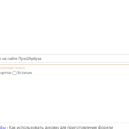
ренный поиск
ецептах
В статьях
афы
› Как использовать духовку для приготовления форели