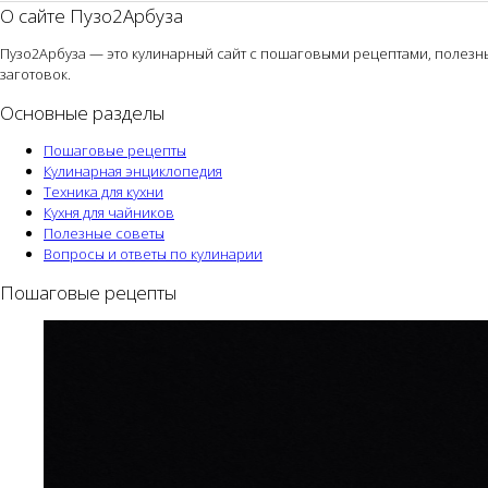
О сайте Пузо2Арбуза
Пузо2Арбуза — это кулинарный сайт с пошаговыми рецептами, полезным
заготовок.
Основные разделы
Пошаговые рецепты
Кулинарная энциклопедия
Техника для кухни
Кухня для чайников
Полезные советы
Вопросы и ответы по кулинарии
Пошаговые рецепты