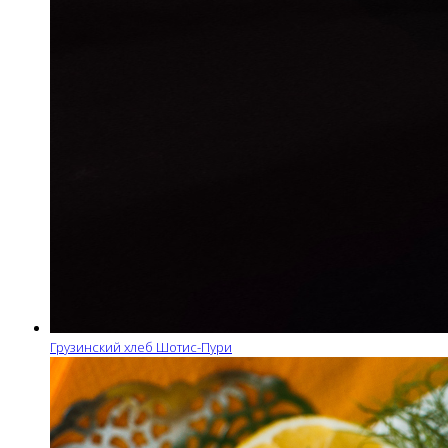
Грузинский хлеб Шотис-Пури