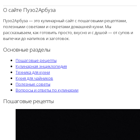
О сайте Пузо2Арбуза
Пузо2Арбуза — это кулинарный сайт с пошаговыми рецептами,
полезными советами и секретами домашней кухни. Мы
рассказываем, как готовить просто, вкусно и с душой — от супов и
выпечки до напитков и заготовок.
Основные разделы
Пошаговые рецепты
Кулинарная энциклопедия
Техника для кухни
Кухня для чайников
Полезные советы
Вопросы и ответы по кулинарии
Пошаговые рецепты