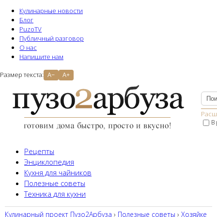
Кулинарные новости
Блог
PuzoTV
Публичный разговор
О нас
Напишите нам
Размер текста:
A−
A+
Расш
В
Рецепты
Энциклопедия
Кухня для чайников
Полезные советы
Техника для кухни
Кулинарный проект Пузо2Aрбуза
›
Полезные советы
›
Хозяйке