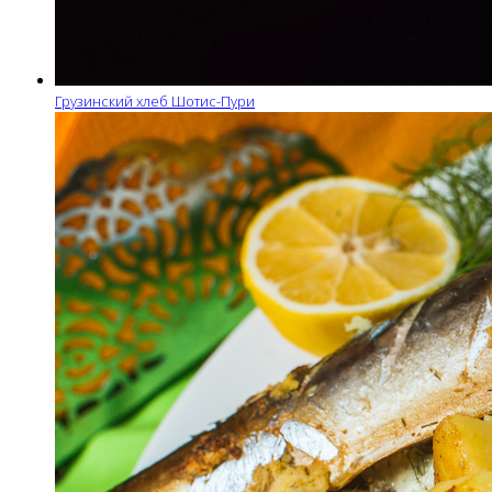
Грузинский хлеб Шотис-Пури