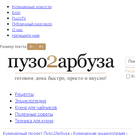
Кулинарные новости
Блог
PuzoTV
Публичный разговор
О нас
Напишите нам
Размер текста:
A−
A+
Расш
В
Рецепты
Энциклопедия
Кухня для чайников
Полезные советы
Техника для кухни
Кулинарный проект Пузо2Aрбуза
›
Кулинарная энциклопедия
›