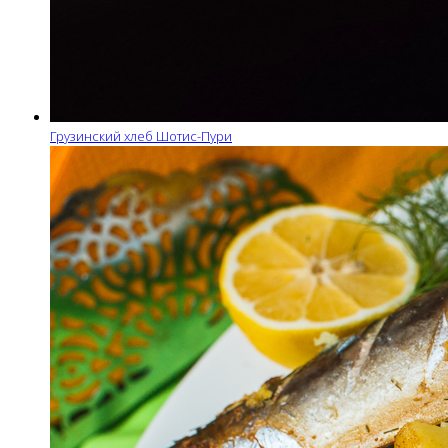
Грузинский хлеб Шотис-Пури