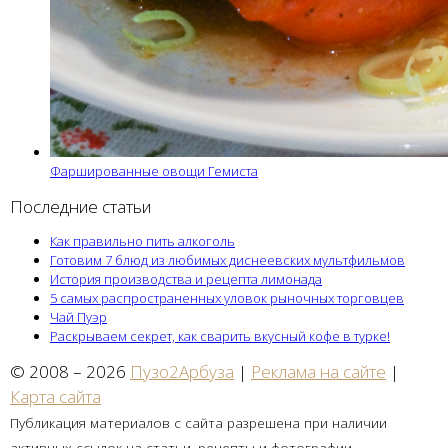
Фаршированные овощи Гемиста
Последние статьи
Как правильно пить алкоголь
Готовим 7 блюд из любимых диснеевских мультфильмов
История производства и рецепта лимонада
5 самых распространенных уловок рыночных торговцев
Чай Пуэр
Раскрываем секрет, как сварить вкусный кофе в турке!
© 2008 – 2026
Пузо2Арбуза
|
Реклама на сайте
|
Карта сайта
Публикация материалов с сайта разрешена при наличии
активных ссылок на статьи, рецепты и фотографии.