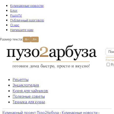
Кулинарные новости
Блог
PuzoTV
Публичный разговор
О нас
Напишите нам
Размер текста:
A−
A+
Расш
В
Рецепты
Энциклопедия
Кухня для чайников
Полезные советы
Техника для кухни
Кулинарный проект Пузо2Aрбуза
›
Кулинарные новости
›